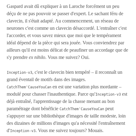
Gaspard avait dû expliquer à un Laroche forcément un peu
déçu de ne pas pouvoir se passer d'expert. Le sachant féru de
clavecin, il s'était adapté. Au commencement, un réseau de
neurones c'est comme un clavecin désaccordé. L'entraîner c'est
l'accorder, et vous savez mieux que moi que le tempérament
idéal dépend de la pièce qui sera jouée. Vous conviendrez par
ailleurs qu'il est moins délicat de peaufiner un accordage que de
s'y prendre
ex nihilo
. Vous me suivez? Oui.
, c'est le clavecin bien tempéré – il reconnaît un
Inception-v3
grand éventail de motifs dans des images.
en est une variation plus mordante –
CatchThem'CauseYouCan
modulé pour chasser l'inauthentique. Parce qu'
est
Inception-v3
déjà entraîné, l'apprentissage de la chasse menant au bon
paramétrage dont bénéficie
peut
CatchThem'CauseYouCan
s'appuyer sur une bibliothèque d'images de taille modeste, loin
des dizaines de millions d'images qu'a nécessité l'entraînement
d'
. Vous me suivez toujours? Mouais.
Inception-v3