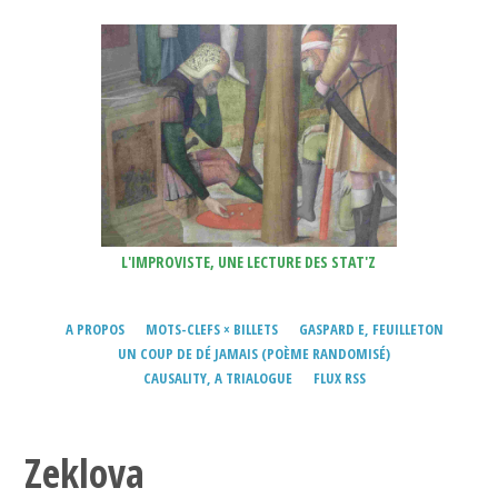
L'IMPROVISTE, UNE LECTURE DES STAT'Z
A PROPOS
MOTS-CLEFS × BILLETS
GASPARD E, FEUILLETON
UN COUP DE DÉ JAMAIS (POÈME RANDOMISÉ)
CAUSALITY, A TRIALOGUE
FLUX RSS
Zeklova